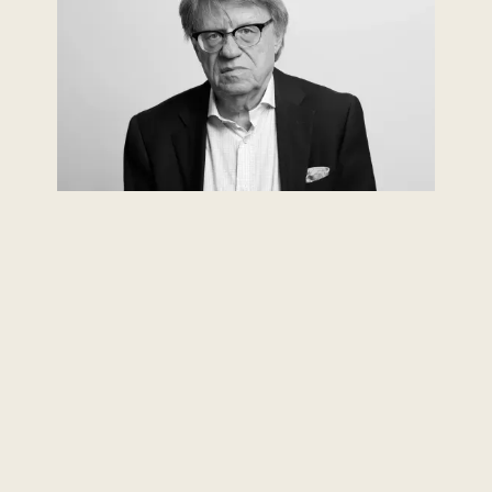
© Seeberger.Buss
Thomas Hessel
Thomas Hessel ist Partner bei Kanzlei 73 und
berät vorwiegend in den Bereichen Medizin-,
Arbeits-, Miet- und Wohneigentumsrecht.
Mehr erfahren