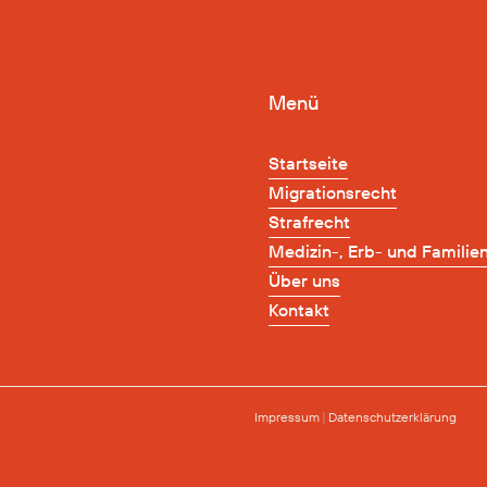
Menü
Startseite
Startseite
Migrationsrecht
Migrationsrecht
Strafrecht
Strafrecht
Medizin-, Erb- und Familie
Medizin-, Erb- und Familie
Über uns
Über uns
Kontakt
Kontakt
Impressum
|
Datenschutz­erklärung