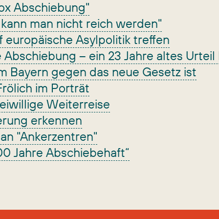
box Abschiebung"
t kann man nicht reich werden"
europäische Asylpolitik treffen
 Abschiebung – ein 23 Jahre altes Urteil
m Bayern gegen das neue Gesetz ist
rölich im Porträt
eiwillige Weiterreise
ierung erkennen
k an "Ankerzentren"
00 Jahre Abschiebehaft“