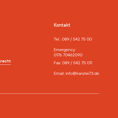
Kontakt
Tel.: 089 / 542 75 00
Emergency:
0176 70462090
nrecht
Fax: 089 / 542 75 011
nrecht
Email: info@kanzlei73.de