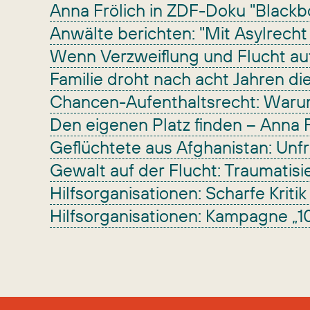
Anna Frölich in ZDF-Doku "Black
Anwälte berichten: "Mit Asylrech
Wenn Verzweiflung und Flucht auf 
Familie droht nach acht Jahren die
Chancen-Aufenthaltsrecht: Waru
Den eigenen Platz finden – Anna F
Geflüchtete aus Afghanistan: Unfr
Gewalt auf der Flucht: Traumatis
Hilfsorganisationen: Scharfe Kriti
Hilfsorganisationen: Kampagne „1