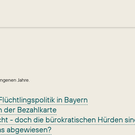
angenen Jahre.
Flüchtlingspolitik in Bayern
n der Bezahlkarte
cht - doch die bürokratischen Hürden si
chs abgewiesen?